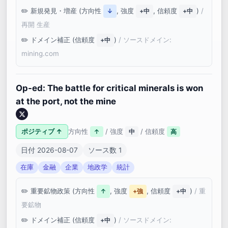
新規発見・増産 (方向性
, 強度
, 信頼度
)
/
↓
+中
+中
再開 生産
ドメイン補正 (信頼度
)
/ ソースドメイン:
+中
mining.com
Op-ed: The battle for critical minerals is won
at the port, not the mine
ポジティブ ↑
方向性
/ 強度
/ 信頼度
↑
中
高
日付 2026-08-07
ソース数 1
在庫
金融
企業
地政学
統計
重要鉱物政策 (方向性
, 強度
, 信頼度
)
/ 重
↑
+強
+中
要鉱物
ドメイン補正 (信頼度
)
/ ソースドメイン:
+中