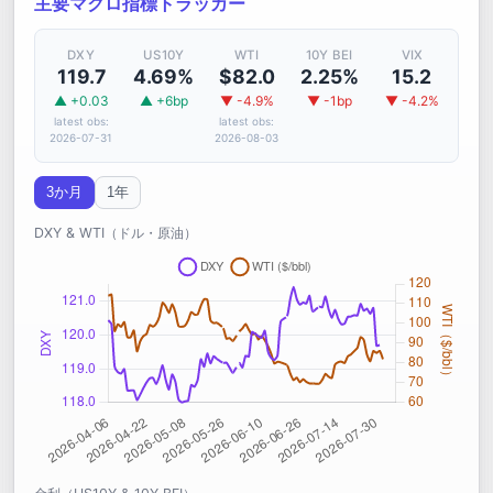
主要マクロ指標トラッカー
DXY
US10Y
WTI
10Y BEI
VIX
119.7
4.69%
$82.0
2.25%
15.2
▲ +0.03
▲ +6bp
▼ -4.9%
▼ -1bp
▼ -4.2%
latest obs:
latest obs:
2026-07-31
2026-08-03
3か月
1年
DXY & WTI（ドル・原油）