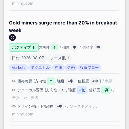
mining.com
Gold miners surge more than 20% in breakout
week
ポジティブ ↑
方向性
/ 強度
/ 信頼度
↑
中
中
日付 2026-08-07
ソース数 1
Markets
テクニカル
在庫
金融
投資フロー
価格急騰 (方向性
, 強度
, 信頼度
)
/ 急騰
↑
+中
+中
テクニカル要因 (方向性
, 強度
, 信頼度
)
/
→
+低
-高
テクニカル要因
ドメイン補正 (信頼度
)
/ ソースドメイン:
+中
mining.com