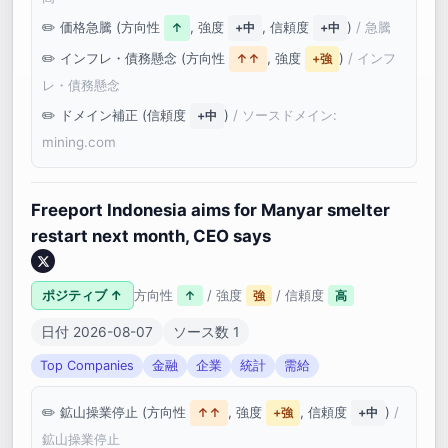
価格急騰 (方向性
, 強度
, 信頼度
)
/ 急騰
↑
+中
+中
インフレ・債務懸念 (方向性
, 強度
)
/ インフ
↑↑
+強
レ・債務懸念
ドメイン補正 (信頼度
)
/ ソースドメイン:
+中
mining.com
Freeport Indonesia aims for Manyar smelter
restart next month, CEO says
ポジティブ ↑
方向性
/ 強度
/ 信頼度
↑
強
高
日付 2026-08-07
ソース数 1
Top Companies
金融
企業
統計
需給
鉱山操業停止 (方向性
, 強度
, 信頼度
)
/
↑↑
+強
+中
鉱山操業停止