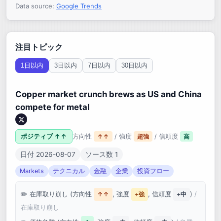
Data source:
Google Trends
注目トピック
1日以内
3日以内
7日以内
30日以内
Copper market crunch brews as US and China
compete for metal
ポジティブ ↑↑
方向性
/ 強度
/ 信頼度
↑↑
超強
高
日付 2026-08-07
ソース数 1
Markets
テクニカル
金融
企業
投資フロー
在庫取り崩し (方向性
, 強度
, 信頼度
)
/
↑↑
+強
+中
在庫取り崩し