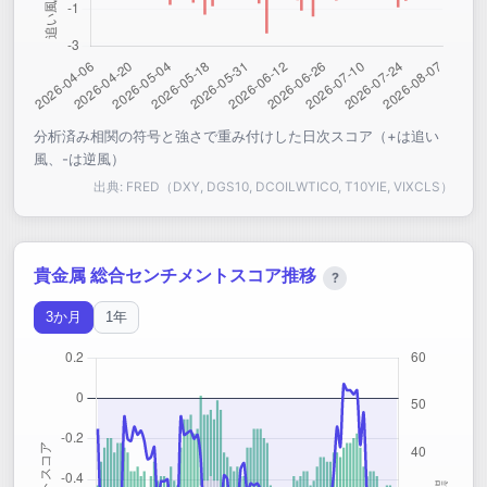
分析済み相関の符号と強さで重み付けした日次スコア（+は追い
風、-は逆風）
出典: FRED（DXY, DGS10, DCOILWTICO, T10YIE, VIXCLS）
貴金属 総合センチメントスコア推移
?
3か月
1年