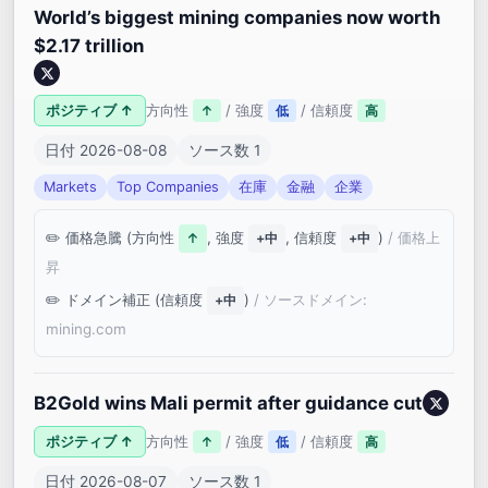
World’s biggest mining companies now worth
$2.17 trillion
ポジティブ ↑
方向性
/ 強度
/ 信頼度
↑
低
高
日付 2026-08-08
ソース数 1
Markets
Top Companies
在庫
金融
企業
価格急騰 (方向性
, 強度
, 信頼度
)
/ 価格上
↑
+中
+中
昇
ドメイン補正 (信頼度
)
/ ソースドメイン:
+中
mining.com
B2Gold wins Mali permit after guidance cut
ポジティブ ↑
方向性
/ 強度
/ 信頼度
↑
低
高
日付 2026-08-07
ソース数 1