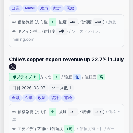
企業
News
政策
統計
需給
価格急騰 (方向性
, 強度
, 信頼度
)
/ 急騰
↑
+中
+中
ドメイン補正 (信頼度
)
/ ソースドメイン:
+中
mining.com
Chile’s copper export revenue up 22.7% in July
ポジティブ ↑
方向性
/ 強度
/ 信頼度
↑
低
高
日付 2026-08-07
ソース数 1
金融
企業
政策
統計
需給
価格急騰 (方向性
, 強度
, 信頼度
)
/ 価格上
↑
+中
+中
昇
主要メディア補正 (信頼度
)
/ 信頼度補正トリガー
+高