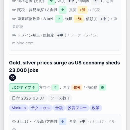
価格急騰 (方向性
, 強度
, 信頼度
)
/ 急騰
↑
+中
+中
関税・貿易摩擦 (方向性
, 強度
)
/ 関税
↑
+強
重要鉱物政策 (方向性
, 強度
, 信頼度
)
/ 重
↑
+強
+中
要鉱物
ドメイン補正 (信頼度
)
/ ソースドメイン:
+中
mining.com
Gold, silver prices surge as US economy sheds
23,000 jobs
ポジティブ ↑
方向性
/ 強度
/ 信頼度
↑
超強
高
日付 2026-08-07
ソース数 1
Markets
テクニカル
金融
投資フロー
政策
利上げ・ドル高 (方向性
, 強度
)
/ 利上げ・ドル
↓
+中
高