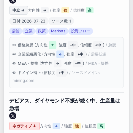
中立 →
方向性
/ 強度
/ 信頼度
→
強
高
日付 2026-07-23
ソース数 1
需給
企業
政策
Markets
投資フロー
価格急騰 (方向性
, 強度
, 信頼度
)
/ 急騰
↑
+中
+中
企業業績悪化 (方向性
, 強度
)
/ 需要低迷
↓
+中
M&A・提携 (方向性
, 強度
)
/ M&A・提携
→
+中
ドメイン補正 (信頼度
)
/ ソースドメイン:
+中
mining.com
デビアス、ダイヤモンド不振が続く中、生産量は
急増
ネガティブ ↓
方向性
/ 強度
/ 信頼度
↓
強
高