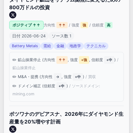
800万ドルの投資
ポジティブ ↑↑
方向性
/ 強度
/ 信頼度
↑↑
強
高
日付 2026-06-24
ソース数 1
Battery Metals
需給
金融
地政学
テクニカル
鉱山操業停止 (方向性
, 強度
, 信頼度
)
/
↑↑
+強
+中
鉱山操業停止
M&A・提携 (方向性
, 強度
)
/ 買収
→
+中
ドメイン補正 (信頼度
)
/ ソースドメイン:
+中
mining.com
ボツワナのデビアスナ、2026年にダイヤモンド生
産量を20%増やす計画