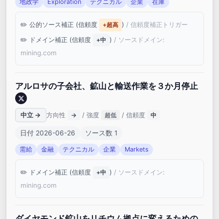
地政学
Exploration
テクニカル
企業
在庫
公的ソース補正 (信頼度
)
/ 信頼度補正トリガー
+超高
ドメイン補正 (信頼度
)
/ ソースドメイン:
+中
mining.com
アルロサの子会社、鉱山と輸送作業を３か月停止
中立 →
方向性
/ 強度
/ 信頼度
→
超低
中
日付 2026-06-26
ソース数 1
需給
金融
テクニカル
企業
Markets
ドメイン補正 (信頼度
)
/ ソースドメイン:
+中
mining.com
ダイヤモンド鉱山をリチウム拠点に変えるための