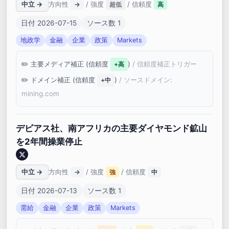
中立 →
方向性
/ 強度
/ 信頼度
→
超低
高
日付 2026-07-15
ソース数 1
地政学
金融
企業
政策
Markets
主要メディア補正 (信頼度
)
/ 信頼度補正トリガー
+高
ドメイン補正 (信頼度
)
/ ソースドメイン:
+中
mining.com
デビアス社、南アフリカの主要ダイヤモンド鉱山
を2年間操業停止
中立 →
方向性
/ 強度
/ 信頼度
→
強
中
日付 2026-07-13
ソース数 1
需給
金融
企業
政策
Markets