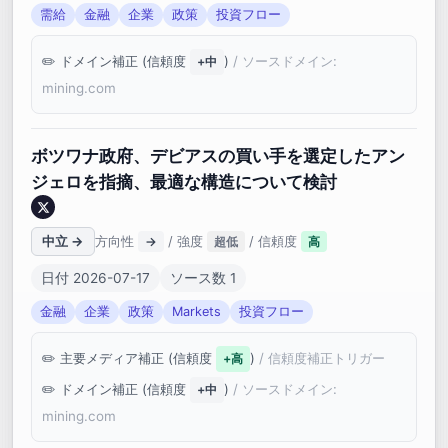
需給
金融
企業
政策
投資フロー
ドメイン補正 (信頼度
)
/ ソースドメイン:
+中
mining.com
ボツワナ政府、デビアスの買い手を選定したアン
ジェロを指摘、最適な構造について検討
中立 →
方向性
/ 強度
/ 信頼度
→
超低
高
日付 2026-07-17
ソース数 1
金融
企業
政策
Markets
投資フロー
主要メディア補正 (信頼度
)
/ 信頼度補正トリガー
+高
ドメイン補正 (信頼度
)
/ ソースドメイン:
+中
mining.com