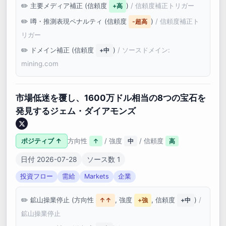
主要メディア補正 (信頼度
)
/ 信頼度補正トリガー
+高
噂・推測表現ペナルティ (信頼度
)
/ 信頼度補正ト
-超高
リガー
ドメイン補正 (信頼度
)
/ ソースドメイン:
+中
mining.com
市場低迷を覆し、1600万ドル相当の8つの宝石を
発見するジェム・ダイアモンズ
ポジティブ ↑
方向性
/ 強度
/ 信頼度
↑
中
高
日付 2026-07-28
ソース数 1
投資フロー
需給
Markets
企業
鉱山操業停止 (方向性
, 強度
, 信頼度
)
/
↑↑
+強
+中
鉱山操業停止