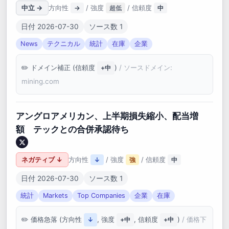
中立 →
方向性
/ 強度
/ 信頼度
→
超低
中
日付 2026-07-30
ソース数 1
News
テクニカル
統計
在庫
企業
ドメイン補正 (信頼度
)
/ ソースドメイン:
+中
mining.com
アングロアメリカン、上半期損失縮小、配当増
額 テックとの合併承認待ち
ネガティブ ↓
方向性
/ 強度
/ 信頼度
↓
強
中
日付 2026-07-30
ソース数 1
統計
Markets
Top Companies
企業
在庫
価格急落 (方向性
, 強度
, 信頼度
)
/ 価格下
↓
+中
+中