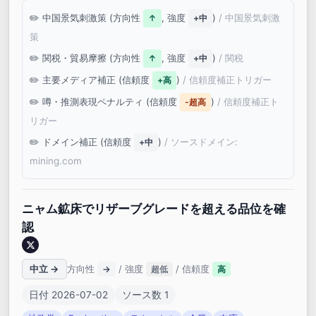
中国景気刺激策 (方向性
, 強度
)
/ 中国景気刺激
↑
+中
策
関税・貿易摩擦 (方向性
, 強度
)
/ 関税
↑
+中
主要メディア補正 (信頼度
)
/ 信頼度補正トリガー
+高
噂・推測表現ペナルティ (信頼度
)
/ 信頼度補正ト
-超高
リガー
ドメイン補正 (信頼度
)
/ ソースドメイン:
+中
mining.com
ニャム鉱床でリザーブグレードを超える品位を確
認
中立 →
方向性
/ 強度
/ 信頼度
→
超低
高
日付 2026-07-02
ソース数 1