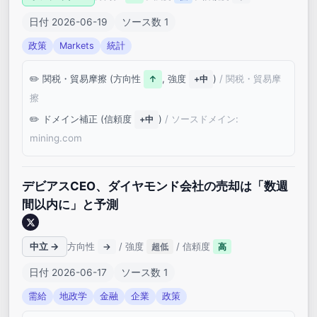
日付 2026-06-19
ソース数 1
政策
Markets
統計
関税・貿易摩擦 (方向性
, 強度
)
/ 関税・貿易摩
↑
+中
擦
ドメイン補正 (信頼度
)
/ ソースドメイン:
+中
mining.com
デビアスCEO、ダイヤモンド会社の売却は「数週
間以内に」と予測
中立 →
方向性
/ 強度
/ 信頼度
→
超低
高
日付 2026-06-17
ソース数 1
需給
地政学
金融
企業
政策