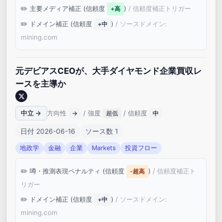
主要メディア補正 (信頼度
)
/ 信頼度補正トリガー
+高
ドメイン補正 (信頼度
)
/ ソースドメイン:
+中
mining.com
元デビアスCEOが、大手ダイヤモンド企業買収レ
ースを主導か
中立 →
方向性
/ 強度
/ 信頼度
→
超低
中
日付 2026-06-16
ソース数 1
地政学
金融
企業
Markets
投資フロー
噂・推測表現ペナルティ (信頼度
)
/ 信頼度補正ト
-超高
リガー
ドメイン補正 (信頼度
)
/ ソースドメイン:
+中
mining.com