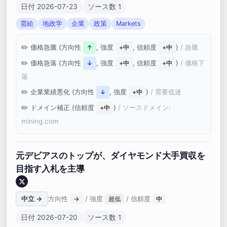
日付 2026-07-23
ソース数 1
需給
地政学
企業
政策
Markets
価格急騰 (方向性
, 強度
, 信頼度
)
/ 急騰
↑
+中
+中
価格急落 (方向性
, 強度
, 信頼度
)
/ 価格下
↓
+中
+中
落
企業業績悪化 (方向性
, 強度
)
/ 需要低迷
↓
+中
ドメイン補正 (信頼度
)
/ ソースドメイン:
+中
mining.com
元デビアスのトップが、ダイヤモンド大手買収を
目指す入札を主導
中立 →
方向性
/ 強度
/ 信頼度
→
超低
中
日付 2026-07-20
ソース数 1