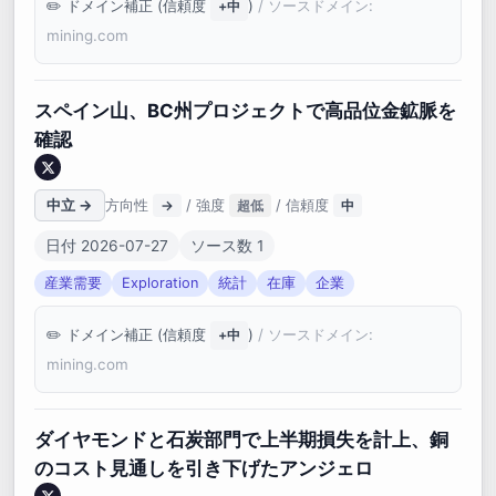
ドメイン補正 (信頼度
)
/ ソースドメイン:
+中
mining.com
スペイン山、BC州プロジェクトで高品位金鉱脈を
確認
中立 →
方向性
/ 強度
/ 信頼度
→
超低
中
日付 2026-07-27
ソース数 1
産業需要
Exploration
統計
在庫
企業
ドメイン補正 (信頼度
)
/ ソースドメイン:
+中
mining.com
ダイヤモンドと石炭部門で上半期損失を計上、銅
のコスト見通しを引き下げたアンジェロ