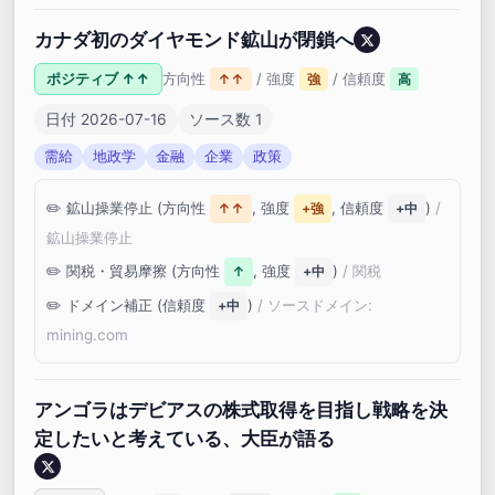
カナダ初のダイヤモンド鉱山が閉鎖へ
ポジティブ ↑↑
方向性
/ 強度
/ 信頼度
↑↑
強
高
日付 2026-07-16
ソース数 1
需給
地政学
金融
企業
政策
鉱山操業停止 (方向性
, 強度
, 信頼度
)
/
↑↑
+強
+中
鉱山操業停止
関税・貿易摩擦 (方向性
, 強度
)
/ 関税
↑
+中
ドメイン補正 (信頼度
)
/ ソースドメイン:
+中
mining.com
アンゴラはデビアスの株式取得を目指し戦略を決
定したいと考えている、大臣が語る