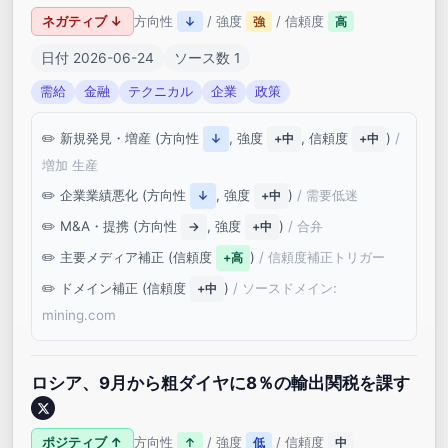
ネガティブ ↓
方向性
/ 強度
/ 信頼度
↓
強
高
日付 2026-06-24
ソース数 1
需給
金融
テクニカル
企業
政策
新規発見・増産 (方向性
, 強度
, 信頼度
)
/
↓
+中
+中
増加 生産
企業業績悪化 (方向性
, 強度
)
/ 需要低迷
↓
+中
M&A・提携 (方向性
, 強度
)
/ 合弁
→
+中
主要メディア補正 (信頼度
)
/ 信頼度補正トリガー
+高
ドメイン補正 (信頼度
)
/ ソースドメイン:
+中
mining.com
ロシア、9月から粗ダイヤに8％の輸出関税を課す
ポジティブ ↑
方向性
/ 強度
/ 信頼度
↑
低
中