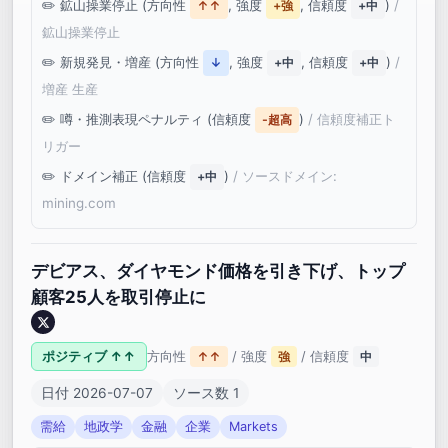
鉱山操業停止 (方向性
, 強度
, 信頼度
)
/
↑↑
+強
+中
鉱山操業停止
新規発見・増産 (方向性
, 強度
, 信頼度
)
/
↓
+中
+中
増産 生産
噂・推測表現ペナルティ (信頼度
)
/ 信頼度補正ト
-超高
リガー
ドメイン補正 (信頼度
)
/ ソースドメイン:
+中
mining.com
デビアス、ダイヤモンド価格を引き下げ、トップ
顧客25人を取引停止に
ポジティブ ↑↑
方向性
/ 強度
/ 信頼度
↑↑
強
中
日付 2026-07-07
ソース数 1
需給
地政学
金融
企業
Markets