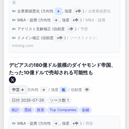
落
企業業績悪化 (方向性
, 強度
)
/ 企業業績悪化
↓
+中
M&A・提携 (方向性
, 強度
)
/ M&A・提携
→
+中
アナリスト見解補正 (信頼度
)
/ 予想
-中
ドメイン補正 (信頼度
)
/ ソースドメイン:
+中
mining.com
デビアスの180億ドル規模のダイヤモンド帝国、
たった10億ドルで売却される可能性も
中立 →
方向性
/ 強度
/ 信頼度
→
低
中
日付 2026-07-29
ソース数 1
統計
需給
政策
Top Companies
金融
M&A・提携 (方向性
, 強度
)
/ 買収
→
+中