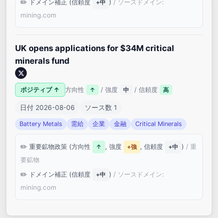
ドメイン補正 (信頼度
)
/ ソースドメイン:
+中
mining.com
UK opens applications for $34M critical
minerals fund
ポジティブ ↑
方向性
/ 強度
/ 信頼度
↑
中
高
日付 2026-08-06
ソース数 1
Battery Metals
需給
企業
金融
Critical Minerals
重要鉱物政策 (方向性
, 強度
, 信頼度
)
/ 重
↑
+強
+中
要鉱物
ドメイン補正 (信頼度
)
/ ソースドメイン:
+中
mining.com