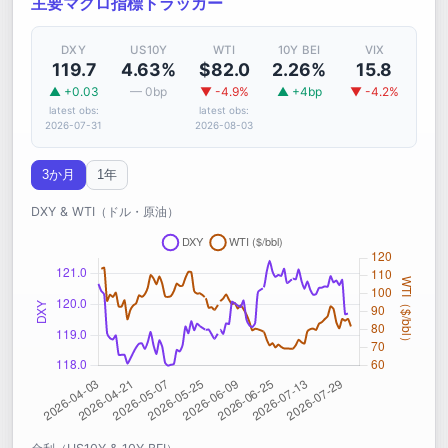
主要マクロ指標トラッカー
DXY
US10Y
WTI
10Y BEI
VIX
119.7
4.63%
$82.0
2.26%
15.8
▲ +0.03
— 0bp
▼ -4.9%
▲ +4bp
▼ -4.2%
latest obs:
latest obs:
2026-07-31
2026-08-03
3か月
1年
DXY & WTI（ドル・原油）