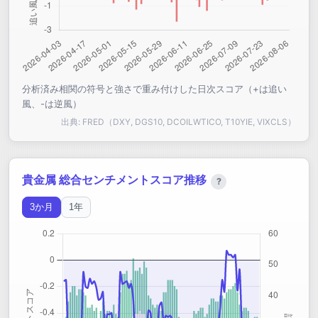
分析済み相関の符号と強さで重み付けした日次スコア（+は追い
風、-は逆風）
出典: FRED（DXY, DGS10, DCOILWTICO, T10YIE, VIXCLS）
貴金属 総合センチメントスコア推移
?
3か月
1年