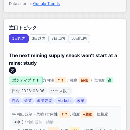
Data source:
Google Trends
注目トピック
1日以内
3日以内
7日以内
30日以内
The next mining supply shock won’t start at a
mine: study
ポジティブ ↑↑
方向性
/ 強度
/ 信頼度
↑↑
超強
高
日付 2026-08-06
ソース数 1
需給
企業
産業需要
Markets
政策
輸出規制・禁輸 (方向性
, 強度
, 信頼度
↑↑
+超強
)
/ 輸出規制・禁輸
+中