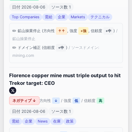
日付 2026-08-06
ソース数 1
Top Companies
需給
企業
Markets
テクニカル
鉱山操業停止 (方向性
, 強度
, 信頼度
)
/
↑↑
+強
+中
鉱山操業停止
ドメイン補正 (信頼度
)
/ ソースドメイン:
+中
mining.com
Florence copper mine must triple output to hit
Trekor target: CEO
ネガティブ ↓
方向性
/ 強度
/ 信頼度
↓
低
高
日付 2026-08-06
ソース数 1
需給
企業
News
在庫
政策