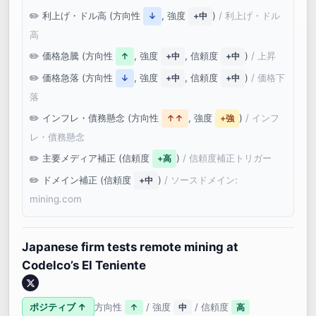
利上げ・ドル高 (方向性
, 強度
)
/ 利上げ・ドル
↓
+中
高
価格急騰 (方向性
, 強度
, 信頼度
)
/ 上昇
↑
+中
+中
価格急落 (方向性
, 強度
, 信頼度
)
/ 価格下
↓
+中
+中
落
インフレ・債務懸念 (方向性
, 強度
)
/ インフ
↑↑
+強
レ・債務懸念
主要メディア補正 (信頼度
)
/ 信頼度補正トリガー
+高
ドメイン補正 (信頼度
)
/ ソースドメイン:
+中
mining.com
Japanese firm tests remote mining at
Codelco’s El Teniente
ポジティブ ↑
方向性
/ 強度
/ 信頼度
↑
中
高