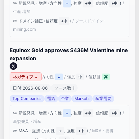
新規発見・増産 (方向性
, 強度
, 信頼度
)
/
↓
+中
+中
生産 増加
ドメイン補正 (信頼度
)
/ ソースドメイン:
+中
mining.com
Equinox Gold approves $436M Valentine mine
expansion
ネガティブ ↓
方向性
/ 強度
/ 信頼度
↓
中
高
日付 2026-08-06
ソース数 1
Top Companies
需給
企業
Markets
産業需要
新規発見・増産 (方向性
, 強度
, 信頼度
)
/
↓
+中
+中
新規発見・増産
M&A・提携 (方向性
, 強度
)
/ M&A・提携
→
+中