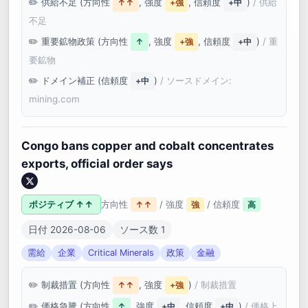
供給不足 (方向性
, 強度
, 信頼度
)
/ 供給
↑↑
+強
+中
不足
重要鉱物政策 (方向性
, 強度
, 信頼度
)
/ 重
↑
+強
+中
要鉱物
ドメイン補正 (信頼度
)
/ ソースドメイン:
+中
mining.com
Congo bans copper and cobalt concentrates
exports, official order says
ポジティブ ↑↑
方向性
/ 強度
/ 信頼度
↑↑
強
高
日付 2026-08-06
ソース数 1
需給
企業
Critical Minerals
政策
金融
制裁措置 (方向性
, 強度
)
/ 制裁措置
↑↑
+強
価格急騰 (方向性
, 強度
, 信頼度
)
/ 価格上
↑
+中
+中