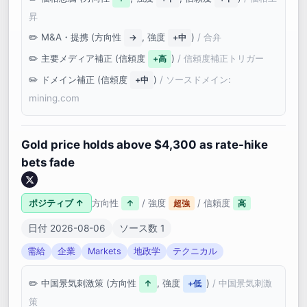
昇
M&A・提携 (方向性
, 強度
)
/ 合弁
→
+中
主要メディア補正 (信頼度
)
/ 信頼度補正トリガー
+高
ドメイン補正 (信頼度
)
/ ソースドメイン:
+中
mining.com
Gold price holds above $4,300 as rate-hike
bets fade
ポジティブ ↑
方向性
/ 強度
/ 信頼度
↑
超強
高
日付 2026-08-06
ソース数 1
需給
企業
Markets
地政学
テクニカル
中国景気刺激策 (方向性
, 強度
)
/ 中国景気刺激
↑
+低
策