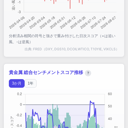
分析済み相関の符号と強さで重み付けした日次スコア（+は追い
風、-は逆風）
出典: FRED（DXY, DGS10, DCOILWTICO, T10YIE, VIXCLS）
貴金属 総合センチメントスコア推移
?
3か月
1年