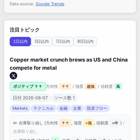
Data source:
Google Trends
注目トピック
1日以内
3日以内
7日以内
30日以内
Copper market crunch brews as US and China
compete for metal
ポジティブ ↑↑
方向性
/ 強度
/ 信頼度
↑↑
超強
高
日付 2026-08-07
ソース数 1
Markets
テクニカル
金融
企業
投資フロー
在庫取り崩し (方向性
, 強度
, 信頼度
)
/
↑↑
+強
+中
在庫取り崩し