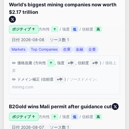
World’s biggest mining companies now worth
$2.17 trillion
ポジティブ ↑
方向性
/ 強度
/ 信頼度
↑
低
高
日付 2026-08-08
ソース数 1
Markets
Top Companies
在庫
金融
企業
価格急騰 (方向性
, 強度
, 信頼度
)
/ 価格上
↑
+中
+中
昇
ドメイン補正 (信頼度
)
/ ソースドメイン:
+中
mining.com
B2Gold wins Mali permit after guidance cut
ポジティブ ↑
方向性
/ 強度
/ 信頼度
↑
低
高
日付 2026-08-07
ソース数 1