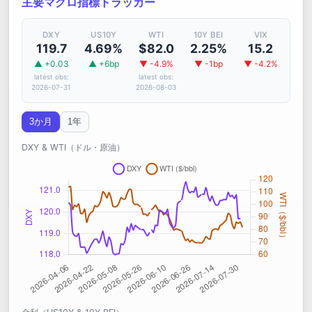
主要マクロ指標トラッカー
DXY
US10Y
WTI
10Y BEI
VIX
119.7
4.69%
$82.0
2.25%
15.2
▲ +0.03
▲ +6bp
▼ -4.9%
▼ -1bp
▼ -4.2%
latest obs:
latest obs:
2026-07-31
2026-08-03
3か月
1年
DXY & WTI（ドル・原油）