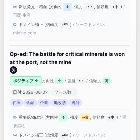
新規発見・増産 (方向性
, 強度
, 信頼度
)
/
↓
+中
+中
再開 生産
ドメイン補正 (信頼度
)
/ ソースドメイン:
+中
mining.com
Op-ed: The battle for critical minerals is won
at the port, not the mine
ポジティブ ↑
方向性
/ 強度
/ 信頼度
↑
中
高
日付 2026-08-07
ソース数 1
在庫
金融
企業
地政学
統計
重要鉱物政策 (方向性
, 強度
, 信頼度
)
/ 重
↑
+強
+中
要鉱物
ドメイン補正 (信頼度
)
/ ソースドメイン:
+中