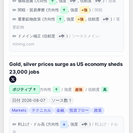
価格急騰 (方向性
, 強度
, 信頼度
)
/ 急騰
↑
+中
+中
関税・貿易摩擦 (方向性
, 強度
)
/ 関税
↑
+強
重要鉱物政策 (方向性
, 強度
, 信頼度
)
/ 重
↑
+強
+中
要鉱物
ドメイン補正 (信頼度
)
/ ソースドメイン:
+中
mining.com
Gold, silver prices surge as US economy sheds
23,000 jobs
ポジティブ ↑
方向性
/ 強度
/ 信頼度
↑
超強
高
日付 2026-08-07
ソース数 1
Markets
テクニカル
金融
投資フロー
政策
利上げ・ドル高 (方向性
, 強度
)
/ 利上げ・ドル
↓
+中
高