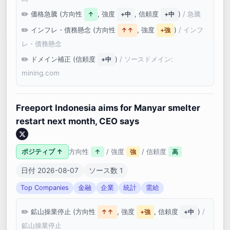
価格急騰 (方向性
, 強度
, 信頼度
)
/ 急騰
↑
+中
+中
インフレ・債務懸念 (方向性
, 強度
)
/ インフ
↑↑
+強
レ・債務懸念
ドメイン補正 (信頼度
)
/ ソースドメイン:
+中
mining.com
Freeport Indonesia aims for Manyar smelter
restart next month, CEO says
ポジティブ ↑
方向性
/ 強度
/ 信頼度
↑
強
高
日付 2026-08-07
ソース数 1
Top Companies
金融
企業
統計
需給
鉱山操業停止 (方向性
, 強度
, 信頼度
)
/
↑↑
+強
+中
鉱山操業停止