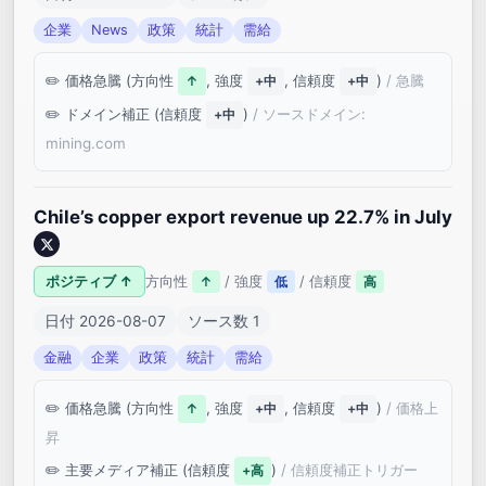
企業
News
政策
統計
需給
価格急騰 (方向性
, 強度
, 信頼度
)
/ 急騰
↑
+中
+中
ドメイン補正 (信頼度
)
/ ソースドメイン:
+中
mining.com
Chile’s copper export revenue up 22.7% in July
ポジティブ ↑
方向性
/ 強度
/ 信頼度
↑
低
高
日付 2026-08-07
ソース数 1
金融
企業
政策
統計
需給
価格急騰 (方向性
, 強度
, 信頼度
)
/ 価格上
↑
+中
+中
昇
主要メディア補正 (信頼度
)
/ 信頼度補正トリガー
+高