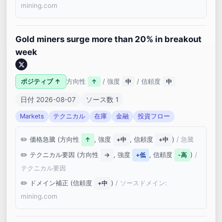
mining.com
Gold miners surge more than 20% in breakout
week
ポジティブ ↑
方向性
/ 強度
/ 信頼度
↑
中
中
日付 2026-08-07
ソース数 1
Markets
テクニカル
在庫
金融
投資フロー
価格急騰 (方向性
, 強度
, 信頼度
)
/ 急騰
↑
+中
+中
テクニカル要因 (方向性
, 強度
, 信頼度
)
/
→
+低
-高
テクニカル要因
ドメイン補正 (信頼度
)
/ ソースドメイン:
+中
mining.com