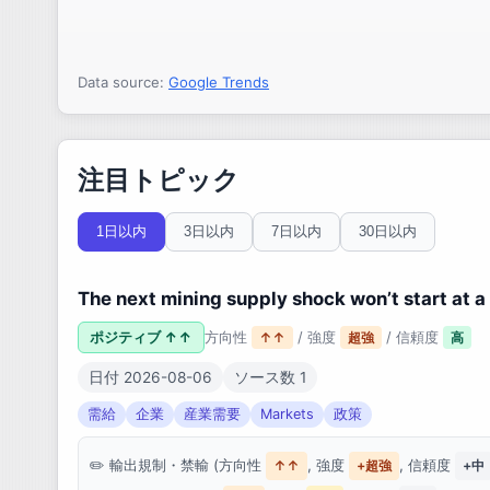
Data source:
Google Trends
注目トピック
1日以内
3日以内
7日以内
30日以内
The next mining supply shock won’t start at a
ポジティブ ↑↑
方向性
/ 強度
/ 信頼度
↑↑
超強
高
日付 2026-08-06
ソース数 1
需給
企業
産業需要
Markets
政策
輸出規制・禁輸 (方向性
, 強度
, 信頼度
↑↑
+超強
+中