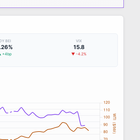
0Y BEI
VIX
.26%
15.8
 +4bp
▼ -4.2%