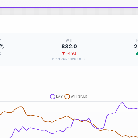
Y
WTI
1
3%
$82.0
2
p
▼ -4.9%
▲
latest obs: 2026-08-03