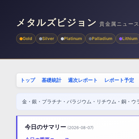
メタルズビジョン
貴金属ニュー
Gold
Silver
Platinum
Palladium
Lithium
トップ
基礎統計
週次レポート
レポート予定
金・銀・プラチナ・パラジウム・リチウム・銅・ウ
今日のサマリー
(2026-08-07)