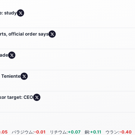
e: study
s, official order says
fade
l Teniente
kor target: CEO
0.05
パラジウム:
-0.01
リチウム:
+0.07
銅:
+0.11
ウラン:
-0.40