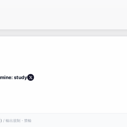
 mine: study
)
/ 輸出規制・禁輸