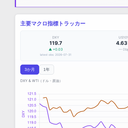
主要マクロ指標トラッカー
DXY
US10
119.7
4.6
▲ +0.03
— 0b
latest obs: 2026-07-31
3か月
1年
DXY & WTI（ドル・原油）