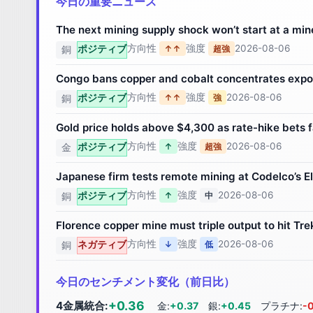
今日の重要ニュース
The next mining supply shock won’t start at a min
方向性
強度
2026-08-06
ポジティブ
↑↑
超強
銅
Congo bans copper and cobalt concentrates export
方向性
強度
2026-08-06
ポジティブ
↑↑
強
銅
Gold price holds above $4,300 as rate-hike bets 
方向性
強度
2026-08-06
ポジティブ
↑
超強
金
Japanese firm tests remote mining at Codelco’s E
方向性
強度
2026-08-06
ポジティブ
↑
中
銅
Florence copper mine must triple output to hit Tre
方向性
強度
2026-08-06
ネガティブ
↓
低
銅
今日のセンチメント変化（前日比）
+0.36
4金属統合:
金:
+0.37
銀:
+0.45
プラチナ:
-