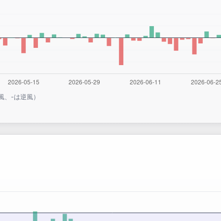
風、-は逆風）