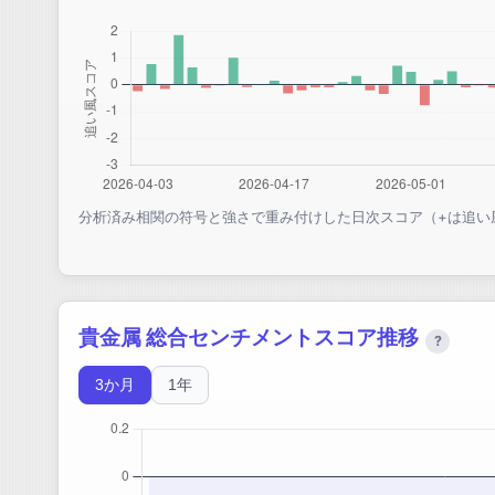
分析済み相関の符号と強さで重み付けした日次スコア（+は追い
貴金属 総合センチメントスコア推移
?
3か月
1年