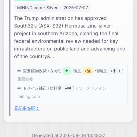
MINING.com - Silver
2026-07-07
The Trump administration has approved
South32’s (ASX: S32) Hermosa zinc-silver
project in southern Arizona, clearing the final
federal environmental review needed for key
infrastructure on public land and advancing one
of the country&...
重要鉱物政策 (方向性
, 強度
, 信頼度
)
/
↑
+強
+中
重要鉱物
ドメイン補正 (信頼度
)
/ ソースドメイン:
+中
mining.com
元記事を開く
Generated at 2026-08-06 13:48:37