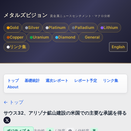
メタルズビジョン
貴金属ニュースセンチメント・マクロ分析
Gold
Silver
Platinum
Palladium
Lithium
Copper
Uranium
Diamond
General
リンク集
English
トップ
基礎統計
週次レポート
レポート予定
リンク集
About
← トップ
サウス32、アリゾナ鉱山建設の米国での主要な承認を得る
ポジティブ ↑
方向性
/ 強度
/ 信頼度
↑
中
高