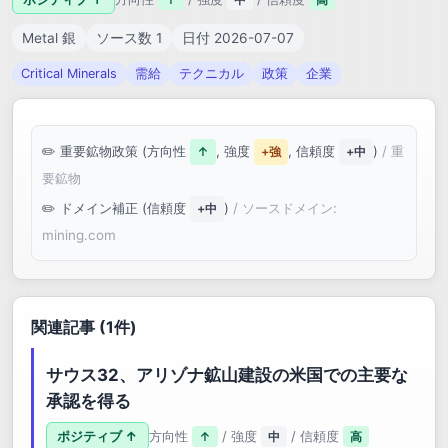
Metal 銀
ソース数 1
日付 2026-07-07
Critical Minerals
需給
テクニカル
政策
企業
重要鉱物政策 (方向性
, 強度
, 信頼度
)
/ 重
↑
+強
+中
要鉱物
ドメイン補正 (信頼度
)
/ ソースドメイン:
+中
mining.com
関連記事 (1件)
サウス32、アリゾナ鉱山建設の米国での主要な
承認を得る
ポジティブ ↑
方向性
/ 強度
/ 信頼度
↑
中
高