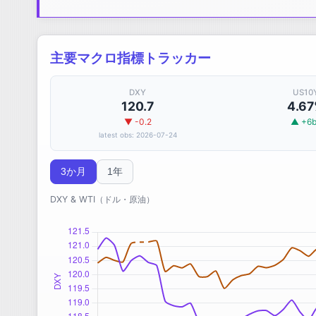
主要マクロ指標トラッカー
DXY
US10
120.7
4.6
▼ -0.2
▲ +6
latest obs: 2026-07-24
3か月
1年
DXY & WTI（ドル・原油）