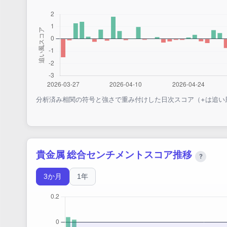
分析済み相関の符号と強さで重み付けした日次スコア（+は追い
貴金属 総合センチメントスコア推移
?
3か月
1年