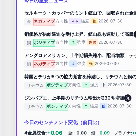
今日の重要ニュース
セルキーク・カッパーのミント鉱山で、回収された金
方向性
強度
2026-07-30
ネガティブ
↓↓
強
金
銅価格が供給逼迫を受け上昇、鉱山株も連動して高騰
方向性
強度
2026-07-30
ポジティブ
↑
超強
銅
アングロアメリカン、上半期損失縮小、配当増額 テ
方向性
強度
2026-07-30
ネガティブ
↓
強
銅
韓国とチリが5つの協力覚書を締結し、リチウムと銅
方向性
強度
2026-07-30
ポジティブ
↑
中
リチウム
ジンバブエ、上半期のリチウム輸出が230％増加
方向性
強度
2026-07-30
ポジティブ
↑
低
リチウム
今日のセンチメント変化（前日比）
+0.06
4金属統合:
金:
+0.00
銀:
+0.09
プラチナ:
+