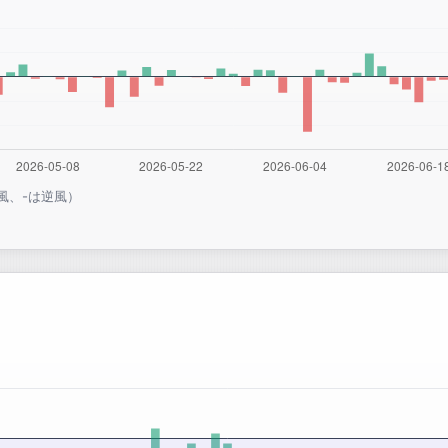
風、-は逆風）