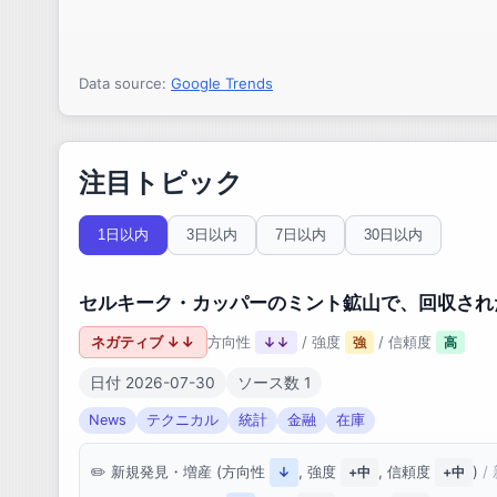
Data source:
Google Trends
注目トピック
1日以内
3日以内
7日以内
30日以内
セルキーク・カッパーのミント鉱山で、回収され
ネガティブ ↓↓
方向性
/ 強度
/ 信頼度
↓↓
強
高
日付 2026-07-30
ソース数 1
News
テクニカル
統計
金融
在庫
新規発見・増産 (方向性
, 強度
, 信頼度
)
/
↓
+中
+中