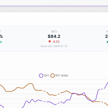
Y
WTI
1
7%
$84.2
2
bp
▼ -8.2%
latest obs: 2026-07-27