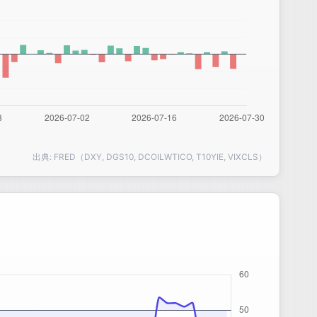
出典: FRED（DXY, DGS10, DCOILWTICO, T10YIE, VIXCLS）