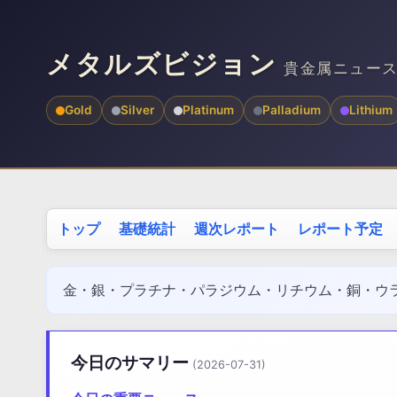
メタルズビジョン
貴金属ニュー
Gold
Silver
Platinum
Palladium
Lithium
トップ
基礎統計
週次レポート
レポート予定
金・銀・プラチナ・パラジウム・リチウム・銅・ウ
今日のサマリー
(2026-07-31)