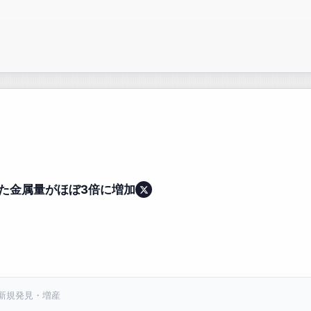
た金属量がほぼ3倍に増加
 新規発見・増産