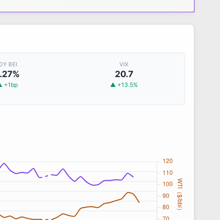
0Y BEI
VIX
.27%
20.7
▲ +1bp
▲ +13.5%