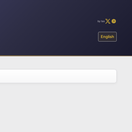
by tas
English