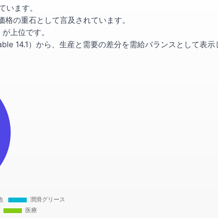
れています。
れ、価格の重石として言及されています。
0）が上位です。
Table 14.1）から、生産と需要の差分を需給バランスとして表