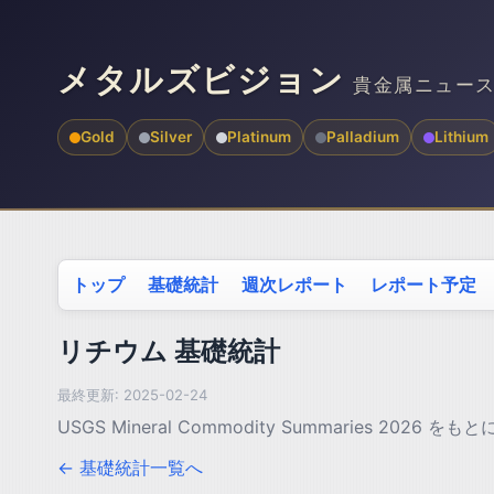
メタルズビジョン
貴金属ニュー
Gold
Silver
Platinum
Palladium
Lithium
トップ
基礎統計
週次レポート
レポート予定
リチウム 基礎統計
最終更新: 2025-02-24
USGS Mineral Commodity Summaries 20
← 基礎統計一覧へ