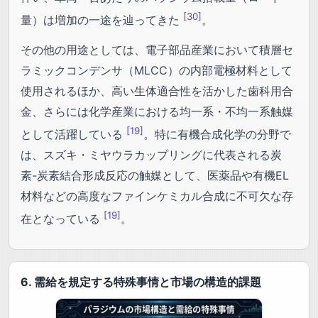
[30]
量）は増加の一途を辿ってきた
。
その他の用途としては、電子部品産業において積層セ
ラミックコンデンサ（MLCC）の内部電極材料として
使用されるほか、高い生体適合性を活かした歯科用合
金、さらには化学産業における均一系・不均一系触媒
[19]
として活躍している
。特に有機合成化学の分野で
は、スズキ・ミヤウラカップリングに代表される炭
素-炭素結合形成反応の触媒として、医薬品や有機EL
材料などの高度なファインケミカル合成に不可欠な存
[19]
在となっている
。
6. 需給を規定する特殊事情と市場の構造的課題