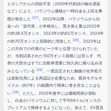
とロシアからの供給不安（2000年代初頭の輸出遅延
など）により、パラジウム価格が一時白金を上回る事
[27]
態が発生した
。2022年以降、パラジウムから白
金への「逆代替」が本格化し、置き換え量は2022年
の約38.5万オンス、2023年の約62万オンス、2024年
[26]
の約70万オンスと段階的に増加した
。2025年は
この方向での代替のピーク年と位置づけられていた
が、当初試算された150万オンス規模には至らず、代
替の大部分はすでに自動車需要に恒久的に織り込み済
[26]
みとなっている
。一度設定された触媒の化学処方
は規制当局による再認証が必要なため、既存モデルサ
イクル（約7年）の範囲内で簡単に巻き戻ることはな
[26]
い
。ただし、2025年後半には価格関係が逆転
し、白金がパラジウムに対して平均59ドル/オンスの
プレミアムで推移するようになった。加えて、EV普及