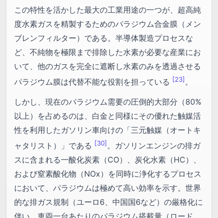
この特性を活かした最大の工業用途の一つが、超高純
度水素ガスを精製するためのパラジウム合金膜（メン
ブレンフィルター）である。半導体製造プロセスな
ど、不純物を極限まで排除した水素が必要な産業にお
いて、他のガスを完全に遮断し水素のみを透過させる
[23]
パラジウム膜は代替不能な役割を担っている
。
しかし、現在のパラジウム需要の圧倒的大部分（80%
以上）を占めるのは、白金と同様にその優れた触媒活
性を利用したガソリン車向けの「三元触媒（オートキ
[30]
ャタリスト）」である
。ガソリンエンジンの排ガ
スに含まれる一酸化炭素（CO）、炭化水素（HC）、
および窒素酸化物（NOx）を同時に浄化するプロセス
において、パラジウムは極めて高い効率を示す。世界
的な排ガス規制（ユーロ6、中国国6など）の厳格化に
伴い、車両一台あたりのパラジウム搭載量（ロード