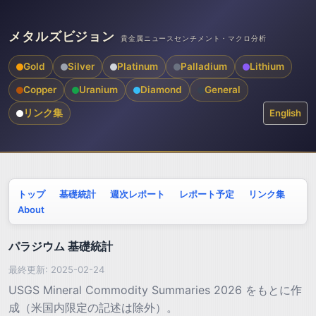
メタルズビジョン
貴金属ニュースセンチメント・マクロ分析
Gold
Silver
Platinum
Palladium
Lithium
Copper
Uranium
Diamond
General
リンク集
English
トップ
基礎統計
週次レポート
レポート予定
リンク集
About
パラジウム 基礎統計
最終更新: 2025-02-24
USGS Mineral Commodity Summaries 2026 をもとに作
成（米国内限定の記述は除外）。