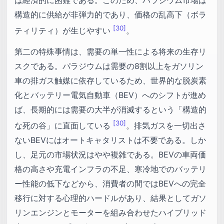
は経済的に困難である。このため、パラジウム市場は
構造的に供給が非弾力的であり、価格の乱高下（ボラ
[30]
ティリティ）が生じやすい
。
第二の特殊事情は、需要の単一性による将来の生存リ
スクである。パラジウムは需要の8割以上をガソリン
車の排ガス触媒に依存しているため、世界的な脱炭素
化とバッテリー電気自動車（BEV）へのシフトが進め
ば、長期的には需要の大半が消滅するという「構造的
[30]
な死の谷」に直面している
。排気ガスを一切出さ
ないBEVにはオートキャタリストは不要である。しか
し、足元の市場状況はやや複雑である。BEVの車両価
格の高さや充電インフラの不足、寒冷地でのバッテリ
ー性能の低下などから、消費者の間ではBEVへの完全
移行に対する心理的ハードルがあり、結果としてガソ
リンエンジンとモーターを組み合わせたハイブリッド