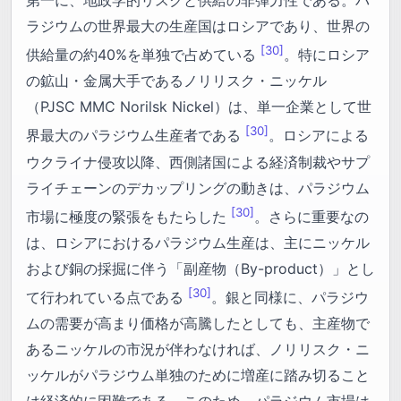
ラジウムの世界最大の生産国はロシアであり、世界の
[30]
供給量の約40%を単独で占めている
。特にロシア
の鉱山・金属大手であるノリリスク・ニッケル
（PJSC MMC Norilsk Nickel）は、単一企業として世
[30]
界最大のパラジウム生産者である
。ロシアによる
ウクライナ侵攻以降、西側諸国による経済制裁やサプ
ライチェーンのデカップリングの動きは、パラジウム
[30]
市場に極度の緊張をもたらした
。さらに重要なの
は、ロシアにおけるパラジウム生産は、主にニッケル
および銅の採掘に伴う「副産物（By-product）」とし
[30]
て行われている点である
。銀と同様に、パラジウ
ムの需要が高まり価格が高騰したとしても、主産物で
あるニッケルの市況が伴わなければ、ノリリスク・ニ
ッケルがパラジウム単独のために増産に踏み切ること