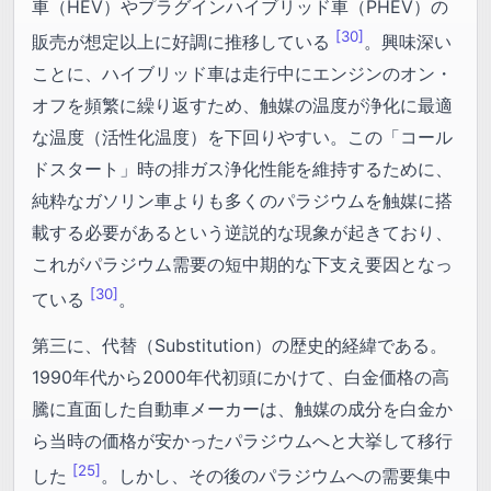
車（HEV）やプラグインハイブリッド車（PHEV）の
[30]
販売が想定以上に好調に推移している
。興味深い
ことに、ハイブリッド車は走行中にエンジンのオン・
オフを頻繁に繰り返すため、触媒の温度が浄化に最適
な温度（活性化温度）を下回りやすい。この「コール
ドスタート」時の排ガス浄化性能を維持するために、
純粋なガソリン車よりも多くのパラジウムを触媒に搭
載する必要があるという逆説的な現象が起きており、
これがパラジウム需要の短中期的な下支え要因となっ
[30]
ている
。
第三に、代替（Substitution）の歴史的経緯である。
1990年代から2000年代初頭にかけて、白金価格の高
騰に直面した自動車メーカーは、触媒の成分を白金か
ら当時の価格が安かったパラジウムへと大挙して移行
[25]
した
。しかし、その後のパラジウムへの需要集中