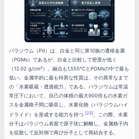
パラジウム（Pd）は、白金と同じ第10族の遷移金属
（PGMs）であるが、白金と比較して密度が低く
（12.02 g/cm³）、融点も1,555℃とPGMsの中で最も
低い。金属学的に最も特異な性質は、その異常なまで
の「水素吸蔵・透過能力」である。パラジウムは常温
常圧下において、自己の体積の最大900倍もの水素ガ
スを金属格子間に吸収し、水素化物（パラジウムハイ
[23]
ドライド）を形成する能力を持つ
。この際、水素
分子はパラジウム表面で原子状に解離し、金属格子内
を拡散して反対側で再び分子として再結合する。