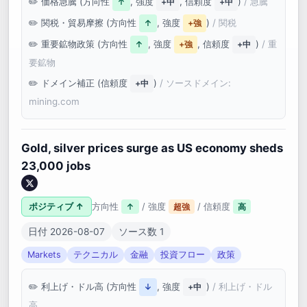
価格急騰 (方向性
, 強度
, 信頼度
)
/ 急騰
↑
+中
+中
関税・貿易摩擦 (方向性
, 強度
)
/ 関税
↑
+強
重要鉱物政策 (方向性
, 強度
, 信頼度
)
/ 重
↑
+強
+中
要鉱物
ドメイン補正 (信頼度
)
/ ソースドメイン:
+中
mining.com
Gold, silver prices surge as US economy sheds
23,000 jobs
ポジティブ ↑
方向性
/ 強度
/ 信頼度
↑
超強
高
日付 2026-08-07
ソース数 1
Markets
テクニカル
金融
投資フロー
政策
利上げ・ドル高 (方向性
, 強度
)
/ 利上げ・ドル
↓
+中
高