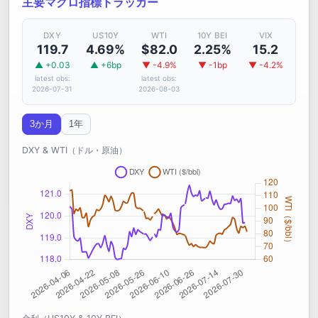
主要マクロ指標トラッカー
DXY
US10Y
WTI
10Y BEI
VIX
119.7
4.69%
$82.0
2.25%
15.2
▲ +0.03
▲ +6bp
▼ -4.9%
▼ -1bp
▼ -4.2%
latest obs:
latest obs:
2026-07-31
2026-08-03
3か月
1年
DXY & WTI（ドル・原油）