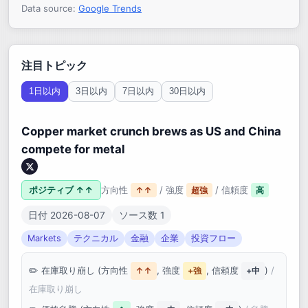
Data source:
Google Trends
注目トピック
1日以内
3日以内
7日以内
30日以内
Copper market crunch brews as US and China
compete for metal
ポジティブ ↑↑
方向性
/ 強度
/ 信頼度
↑↑
超強
高
日付 2026-08-07
ソース数 1
Markets
テクニカル
金融
企業
投資フロー
在庫取り崩し (方向性
, 強度
, 信頼度
)
/
↑↑
+強
+中
在庫取り崩し