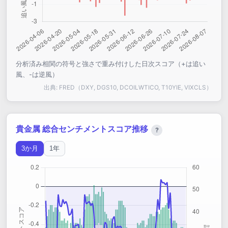
分析済み相関の符号と強さで重み付けした日次スコア（+は追い
風、-は逆風）
出典: FRED（DXY, DGS10, DCOILWTICO, T10YIE, VIXCLS）
貴金属 総合センチメントスコア推移
?
3か月
1年