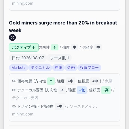
mining.com
Gold miners surge more than 20% in breakout
week
ポジティブ ↑
方向性
/ 強度
/ 信頼度
↑
中
中
日付 2026-08-07
ソース数 1
Markets
テクニカル
在庫
金融
投資フロー
価格急騰 (方向性
, 強度
, 信頼度
)
/ 急騰
↑
+中
+中
テクニカル要因 (方向性
, 強度
, 信頼度
)
/
→
+低
-高
テクニカル要因
ドメイン補正 (信頼度
)
/ ソースドメイン:
+中
mining.com