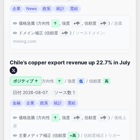
企業
News
政策
統計
需給
価格急騰 (方向性
, 強度
, 信頼度
)
/ 急騰
↑
+中
+中
ドメイン補正 (信頼度
)
/ ソースドメイン:
+中
mining.com
Chile’s copper export revenue up 22.7% in July
ポジティブ ↑
方向性
/ 強度
/ 信頼度
↑
低
高
日付 2026-08-07
ソース数 1
金融
企業
政策
統計
需給
価格急騰 (方向性
, 強度
, 信頼度
)
/ 価格上
↑
+中
+中
昇
主要メディア補正 (信頼度
)
/ 信頼度補正トリガー
+高