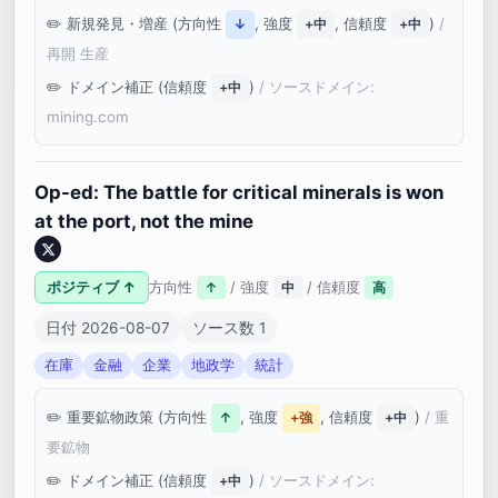
新規発見・増産 (方向性
, 強度
, 信頼度
)
/
↓
+中
+中
再開 生産
ドメイン補正 (信頼度
)
/ ソースドメイン:
+中
mining.com
Op-ed: The battle for critical minerals is won
at the port, not the mine
ポジティブ ↑
方向性
/ 強度
/ 信頼度
↑
中
高
日付 2026-08-07
ソース数 1
在庫
金融
企業
地政学
統計
重要鉱物政策 (方向性
, 強度
, 信頼度
)
/ 重
↑
+強
+中
要鉱物
ドメイン補正 (信頼度
)
/ ソースドメイン:
+中