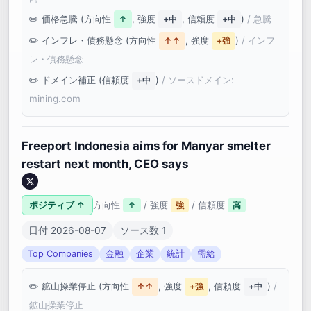
価格急騰 (方向性
, 強度
, 信頼度
)
/ 急騰
↑
+中
+中
インフレ・債務懸念 (方向性
, 強度
)
/ インフ
↑↑
+強
レ・債務懸念
ドメイン補正 (信頼度
)
/ ソースドメイン:
+中
mining.com
Freeport Indonesia aims for Manyar smelter
restart next month, CEO says
ポジティブ ↑
方向性
/ 強度
/ 信頼度
↑
強
高
日付 2026-08-07
ソース数 1
Top Companies
金融
企業
統計
需給
鉱山操業停止 (方向性
, 強度
, 信頼度
)
/
↑↑
+強
+中
鉱山操業停止