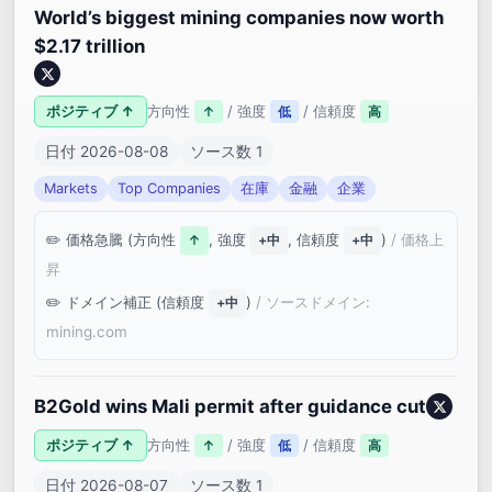
World’s biggest mining companies now worth
$2.17 trillion
ポジティブ ↑
方向性
/ 強度
/ 信頼度
↑
低
高
日付 2026-08-08
ソース数 1
Markets
Top Companies
在庫
金融
企業
価格急騰 (方向性
, 強度
, 信頼度
)
/ 価格上
↑
+中
+中
昇
ドメイン補正 (信頼度
)
/ ソースドメイン:
+中
mining.com
B2Gold wins Mali permit after guidance cut
ポジティブ ↑
方向性
/ 強度
/ 信頼度
↑
低
高
日付 2026-08-07
ソース数 1